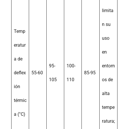
limita
n su
Temp
uso
eratur
en
a de
95-
100-
entorn
deflex
55-60
85-95
105
110
os de
ión
alta
térmic
tempe
a (°C)
ratura;