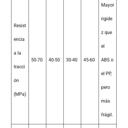
Mayor
rigide
Resist
z que
encia
el
a la
50-70
40-50
30-40
45-60
ABS o
tracci
el PP,
ón
pero
(MPa)
más
frágil.