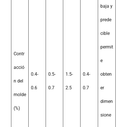
baja y
prede
cible
permit
Contr
e
acció
0.4-
0.5-
1.5-
0.4-
obten
n del
0.6
0.7
2.5
0.7
er
molde
dimen
(%)
sione