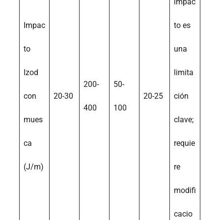
impac
Impac
to es
to
una
Izod
limita
200-
50-
con
20-30
20-25
ción
400
100
mues
clave;
ca
requie
(J/m)
re
modifi
cacio