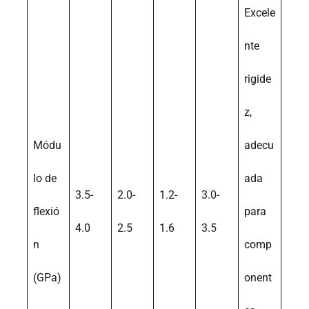
Excele
nte
rigide
z,
Módu
adecu
lo de
ada
3.5-
2.0-
1.2-
3.0-
flexió
para
4.0
2.5
1.6
3.5
n
comp
(GPa)
onent