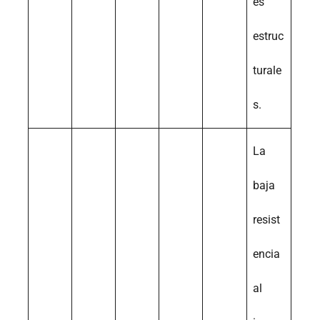
es
estruc
turale
s.
La
baja
resist
encia
al