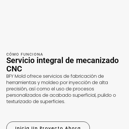
dúctil, por lo que es fácil trabajar con él.
El material tiene una buena relación
resistencia-peso y está disponible en
varios tipos para diversas aplicaciones.
Se utiliza a menudo en componentes
aeroespaciales, de automoción y
electrónicos.
Saber más
CÓMO FUNCIONA
Servicio integral de mecanizado
CNC
BFY Mold ofrece servicios de fabricación de
herramientas y moldeo por inyección de alta
precisión, así como el uso de procesos
personalizados de acabado superficial, pulido o
texturizado de superficies.
Inicia Un Proyecto Ahora