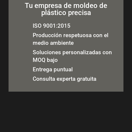
Tu empresa de moldeo de
plástico precisa
ISO 9001:2015
Producción respetuosa con el
medio ambiente
Soluciones personalizadas con
MOQ bajo
Entrega puntual
Consulta experta gratuita