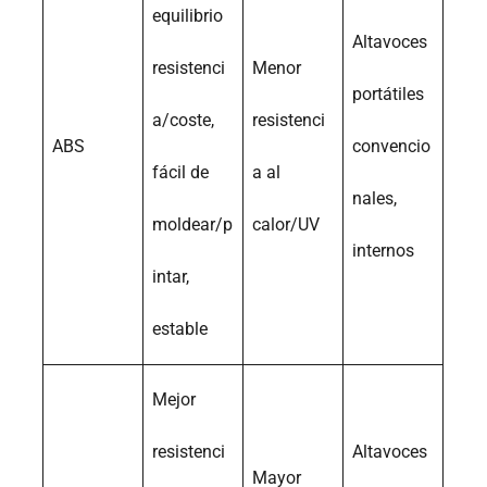
equilibrio
Altavoces
resistenci
Menor
portátiles
a/coste,
resistenci
ABS
convencio
fácil de
a al
nales,
moldear/p
calor/UV
internos
intar,
estable
Mejor
resistenci
Altavoces
Mayor