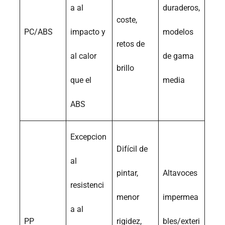
a al
duraderos,
coste,
PC/ABS
impacto y
modelos
retos de
al calor
de gama
brillo
que el
media
ABS
Excepcion
Difícil de
al
pintar,
Altavoces
resistenci
menor
impermea
a al
PP
rigidez,
bles/exteri