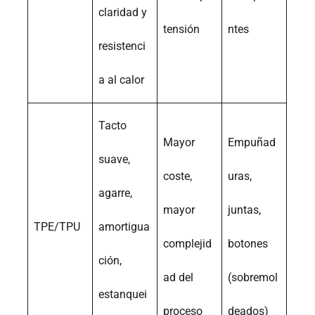
claridad y
tensión
ntes
resistenci
a al calor
Tacto
Mayor
Empuñad
suave,
coste,
uras,
agarre,
mayor
juntas,
TPE/TPU
amortigua
complejid
botones
ción,
ad del
(sobremol
estanquei
proceso
deados)