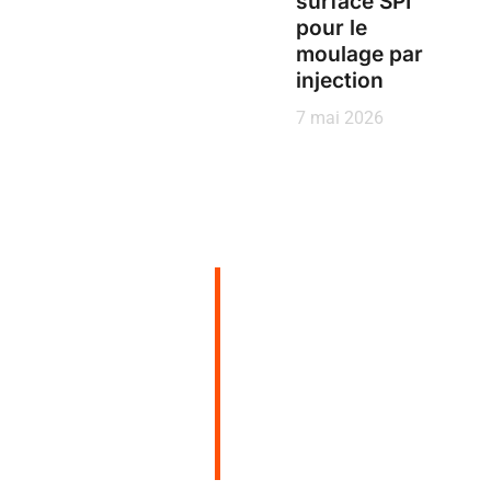
surface SPI
pour le
moulage par
injection
7 mai 2026
Abonnez-vous pour
recevoir des
conseils d'experts
en matière de
conception et de
fabrication dans
votre boîte aux
lettres électronique.