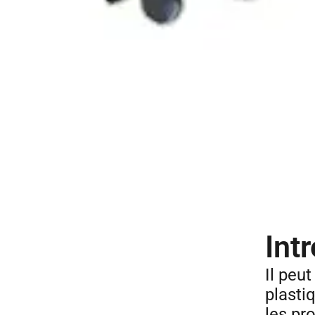
Int
Il peut
plasti
les pr