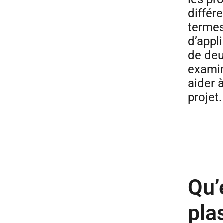
différ
termes
d’appl
de deu
examin
aider à
projet.
Qu’
pla