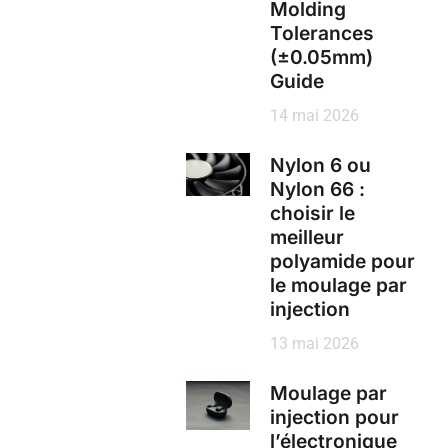
Molding
Tolerances
(±0.05mm)
Guide
14 mai 2026
Nylon 6 ou
Nylon 66 :
choisir le
meilleur
polyamide pour
le moulage par
injection
13 mai 2026
Moulage par
injection pour
l’électronique