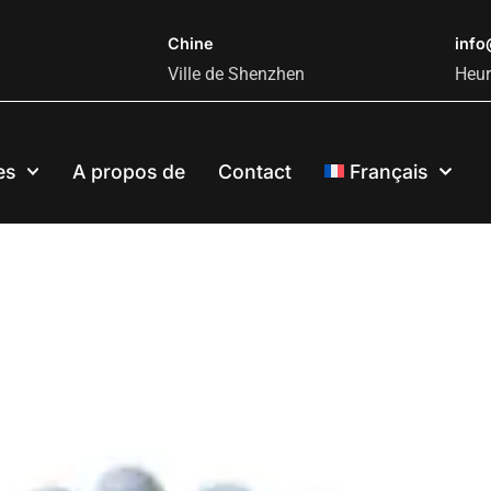
Chine
inf
Ville de Shenzhen
Heur
es
A propos de
Contact
Français