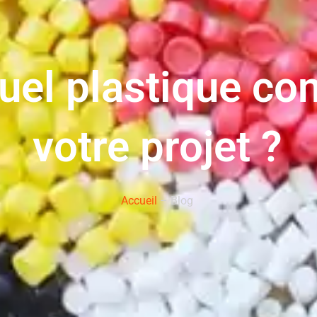
uel plastique con
votre projet ?
Accueil
– Blog