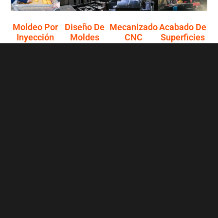
Moldeo Por
Diseño De
Mecanizado
Acabado De
Inyección
Moldes
CNC
Superficies
Nuestra fábrica
Servicio de
Las máquinas
Los servicios de
de moldeo por
moldeo por
CNC son muy
acabado
inyección
inyección a
precisas y
superficial de
produce cientos
medida para la
tienen grandes
alta calidad
de piezas de
fabricación de
tolerancias.
pueden mejorar
moldeo por
piezas de
Este servicio es
el aspecto y la
inyección bajo
producción y
ideal para crear
funcionalidad
demanda.
prototipos de
prototipos y
de tus piezas,
Utilizamos
plástico de alta
producir piezas
proporcionando
materiales de
calidad a
de metal, resina
servicios de
primera calidad
precios
y otros
tratamiento
para cada
competitivos y
materiales.
superficial de
proyecto.
en un plazo de
metales,
entrega rápido.
compuestos y
plásticos de
calidad.