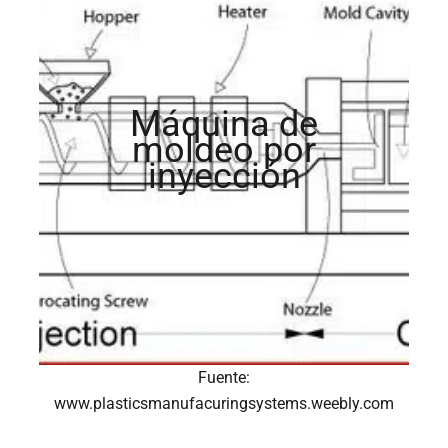
Máquina de
moldeo por
inyección
Fuente:
www.plasticsmanufacuringsystems.weebly.com