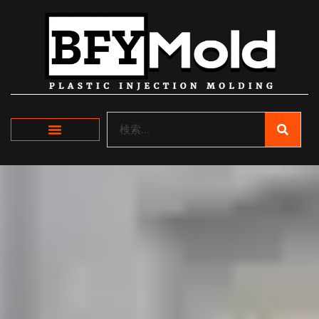
内
容
を
ス
キ
ッ
プ
検
索