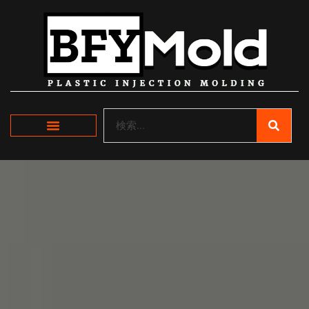
内
容
を
ス
キ
ッ
プ
検
索