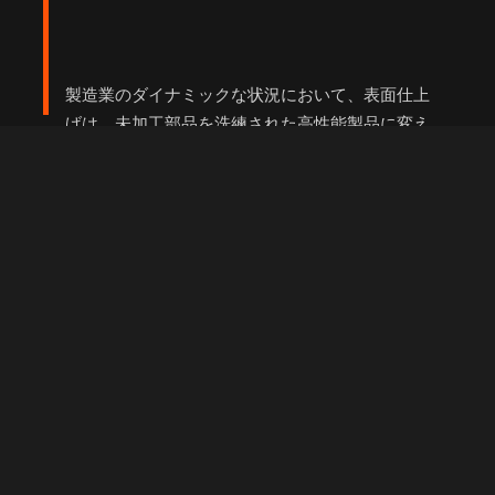
製造業のダイナミックな状況において、表面仕上
げは、未加工部品を洗練された高性能製品に変え
る上で極めて重要な役割を果たしています。
金型設計・加工の専門工場である当社では、美観
だけでなく、機能性や耐久性も向上させる表面仕
上げの総合的なソリューションを提供していま
す。
表面仕上げの主な利点は何ですか？
表面仕上げの用途